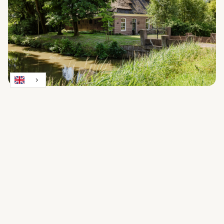
Weereweg 73
Lutjewinkel
€ 1.200.000 k.k.