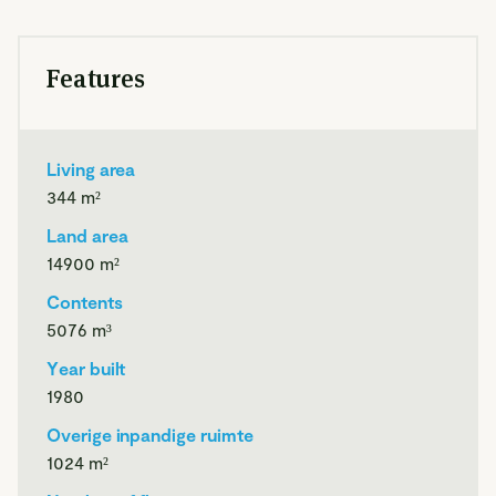
mogelijkheden voor dagrecreatie en verblijf. Tevens is het
mogelijk om te overnachten en een paard te stallen. Een
Features
bijzondere plek waar wonen, natuur en paardenleven
samenkomen.
Kom binnen
Living area
De woning voelt direct warm en verzorgd aan. Grote
344
m²
raampartijen halen het buitenleven naar binnen en geven
vanuit vrijwel iedere ruimte zicht op het groene erf. Vanuit
Land area
de woonkamer geniet u van een bijzonder vrij gevoel
14900
m²
dankzij het uitzicht rondom over alle vier de windrichtingen
Contents
en het terrein. De eikenhouten vloer, de speksteenkachel en
5076
m³
de balkenplafonds zorgen daarbij voor sfeer en karakter.
Via de openslaande deuren loopt u direct de veranda in.
Year built
Deze is gelegen op het zuiden, een heerlijke plek om
1980
beschut buiten te zitten en van het uitzicht te genieten.
Overige inpandige ruimte
1024
m²
De open woonkeuken is uitgevoerd in een landelijke stijl