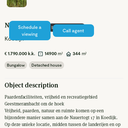
Nauertogt 17
Schedule a
Sold under reserve
Call agent
viewing
Koedijk
€ 1.790.000 k.k.
14900
m²
344
m²
Bungalow
Detached house
Object description
Paardenfaciliteiten, vrijheid en recreatiegebied
Geestmerambacht om de hoek
Vrijheid, paarden, natuur en ruimte komen op een
bijzondere manier samen aan de Nauertogt 17 in Koedijk.
Op deze unieke locatie, midden tussen de landerijen en op