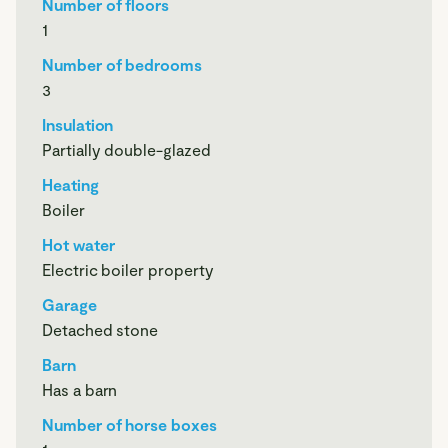
en voorzien van twee wasbakken, een oven en veel
Number of floors
werkruimte. Dankzij de directe verbinding met de
1
woonkamer ontstaat een prettige en open leefruimte.
Number of bedrooms
Daarnaast is de woning voorzien van een zonneboiler met
3
een 200 liter vat.
Insulation
De woning is volledig gelijkvloers ingericht wat het
Partially double-glazed
levensloopbestendig maakt. In de woning vindt u drie
Heating
slaapkamers en een extra multifunctionele ruimte met
Boiler
keukenblok, welke uitstekend geschikt is als praktijk,
atelier of sportruimte. De openslaande deuren verbinden
Hot water
deze ruimte direct met de tuin.
Electric boiler property
Garage
De badkamer is royaal opgezet en voorzien van een dubbel
Detached stone
wastafelmeubel, een ligbad en een open douche. Dankzij de
aanwezige dakramen valt hier veel natuurlijk licht naar
Barn
binnen en ontstaat zelfs uitzicht op de sterrenhemel. Zowel
Has a barn
de badkamer als het separate toilet beschikken over twee
Number of horse boxes
toegangsdeuren, wat zorgt voor extra comfort en praktische