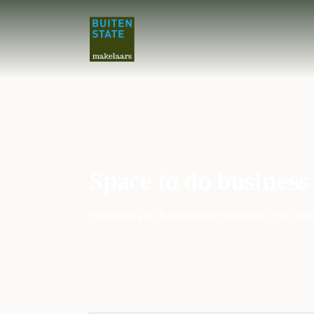
Space to do business
Verhalen van Buitenstate bewoners met een b