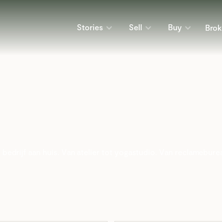
Stories
Sell
Buy
Brok
edrijf aan huis. Van atelier tot yogastudio. Van reclameburea