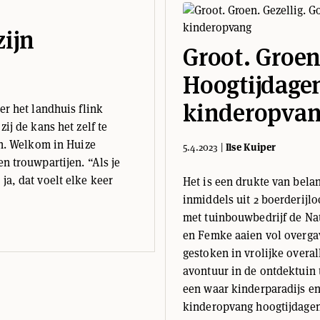
zijn
Groot. Groen
Hoogtijdagen
kinderopva
er het landhuis flink
ij de kans het zelf te
en. Welkom in Huize
5.4.2023
|
Ilse Kuiper
n trouwpartijen. “Als je
a, dat voelt elke keer
Het is een drukte van bela
inmiddels uit 2 boerderijl
met tuinbouwbedrijf de Na
en Femke aaien vol overgav
gestoken in vrolijke overall
avontuur in de ontdektuin
een waar kinderparadijs en 
kinderopvang hoogtijdagen