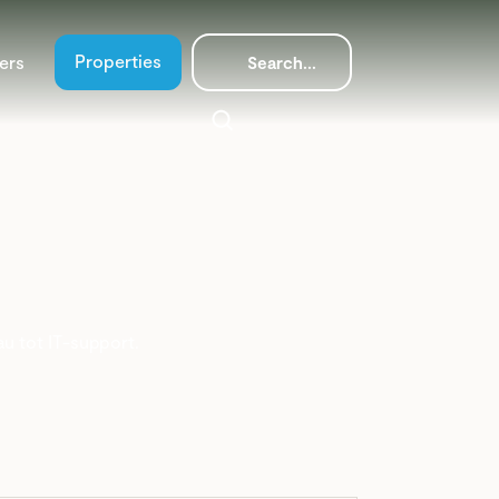
Properties
ers
u tot IT-support.