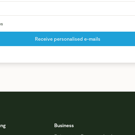
es
ing
Business