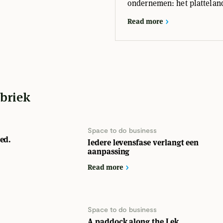
ondernemen: het plattelan
Read more
ubriek
Space to do business
oed.
Iedere levensfase verlangt een
aanpassing
Read more
Space to do business
A paddock along the Lek