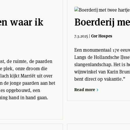
en waar ik
Boerderij me
7.3.2025
|
Cor Hospes
Een monumentaal 17e eeuw
Langs de Hollandsche IJsse
rust, de ruimte, de paarden
slangenlandschap. Het is h
ze plek, onze droom die
wijnwinkel van Karin Brunia
ach kijkt Marriët uit over
bent direct op vakantie.”
n de jonge paarden aan het
Read more
rses opgebouwd, een
ning hand in hand gaan.