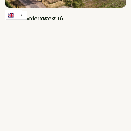
Drie Kooienweg 16
Evertsoord
625,000 k.k.