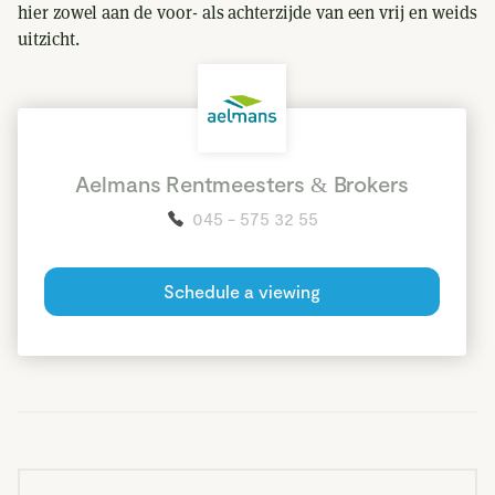
hier zowel aan de voor- als achterzijde van een vrij en weids
uitzicht.
Read more
Daarnaast bevindt zich op het perceel een royale loods van
maar liefst 200 m², welke in 2022 volledig is gerenoveerd.
De aanwezigheid van deze loods maakt de locatie uiterst
geschikt voor de bedrijfsmatige gebruiker of voor
Aelmans Rentmeesters & Brokers
bijvoorbeeld de liefhebber van klassieke voertuigen.
045 - 575 32 55
Algemeen:
Bouwjaar: 1935
Schedule a viewing
Inhoud: 795 m³
Gebruiksoppervlakte wonen: 198 m²
Overige inpandige ruimte: 15 m²
Extrerne bergruimte: 236 m²
Perceeloppervlakte: 1.295 m²
Aanvaarding: in overleg
Energielabel: E