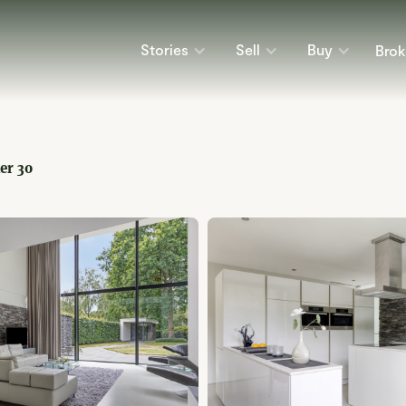
Stories
Sell
Buy
Brok
er 30