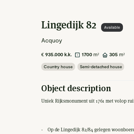
Lingedijk 82
Available
Acquoy
€ 935.000 k.k.
1700
m²
305
m²
Country house
Semi-detached house
Object description
Uniek Rijksmonument uit 1761 met volop ru
- Op de Lingedijk 82/84 gelegen woonboerd