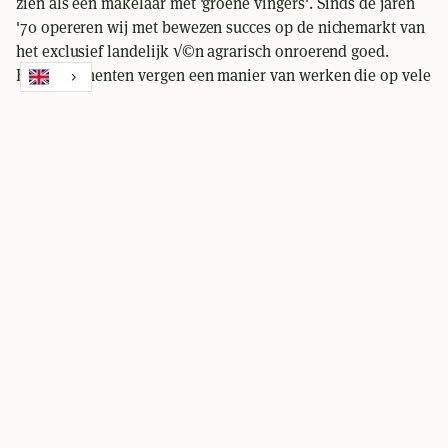
zien als een makelaar met 'groene vingers'. Sinds de jaren
'70 opereren wij met bewezen succes op de nichemarkt van
het exclusief landelijk √©n agrarisch onroerend goed.
Beide segmenten vergen een manier van werken die op vele
punten verschilt van de reguliere makelaardij. Wet- en
regelgeving verandert regelmatig evenals de
marktomstandigheden. Dit betekent dat proactief handelen
en flexibiliteit noodzakelijk is in dit segment zonder daarbij
het persoonlijke aspect uit het oog te verliezen. ,
SALES
De verkoop van landelijk onroerend goed in het exclusieve
segment vraagt specialistische kennis. Om die reden is het
verstandig om een makelaar in te schakelen die de wereld
van het exclusief landelijk wonen tot in detail kent en exact
weet welke wegen hij moet bewandelen om tot een voor u
bevredigende transactie te komen. Schep Makelaars heeft
de vereiste deskundigheid in alle opzichten in huis en biedt
u persoonlijke dienstverlening die volledig aan al uw hoge