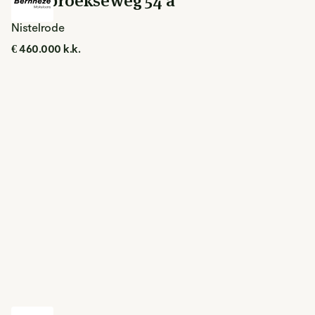
Loosbroekseweg 54 a
Nistelrode
€ 460.000 k.k.