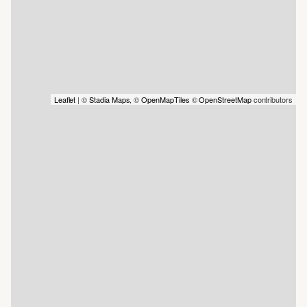
Leaflet
| ©
Stadia Maps
, ©
OpenMapTiles
©
OpenStreetMap
contributors