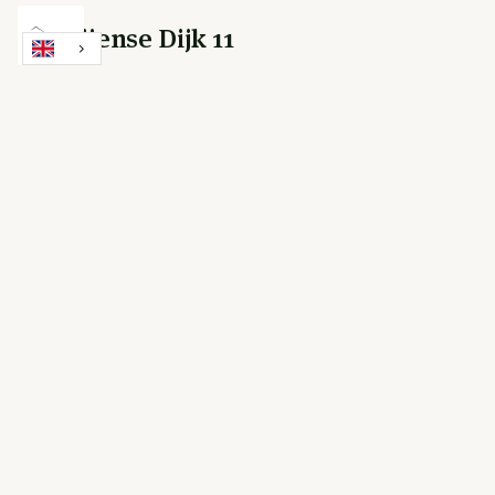
Lithoijense Dijk 11
Lithoijen
€ 1,495,000 c.k.