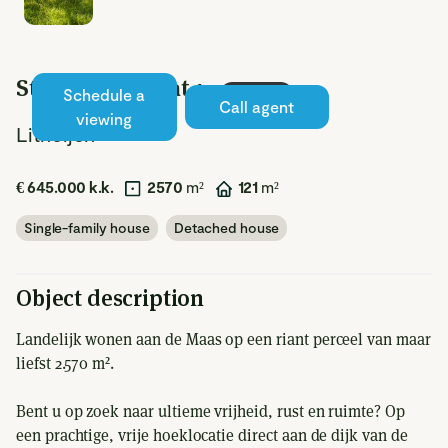
Steegeindstraat 1
Schedule a
Available
Call agent
viewing
Lithoijen
€ 645.000 k.k.
2570
m²
121
m²
Single-family house
Detached house
Object description
Landelijk wonen aan de Maas op een riant perceel van maar
liefst 2.570 m².
Bent u op zoek naar ultieme vrijheid, rust en ruimte? Op
een prachtige, vrije hoeklocatie direct aan de dijk van de