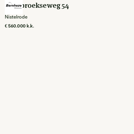
Loosbroekseweg 54
Nistelrode
€ 560.000 k.k.