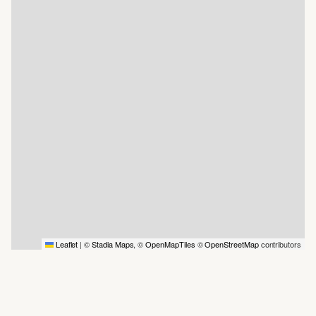
Leaflet
|
©
Stadia Maps
, ©
OpenMapTiles
©
OpenStreetMap
contributors