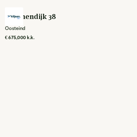
Groenendijk 38
Oosteind
€ 675,000 k.k.