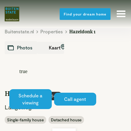
Find your dream home
Buitenstate.nl
Properties
Hazeldonk 1
Kaart
Photos
true
Hazeldonk 1
Schedule a
Sold
Call agent
viewing
Langeweg
Single-family house
Detached house