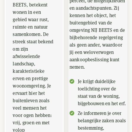
perceel, de mogelijkheden
BEETS, betekent
en aandachtspunten. Zij
wonen in een
kennen het object, het
gebied waar rust,
buitengebied van de
ruimte en natuur
omgeving NIJ BEETS en de
samenkomen. De
bijbehorende regelgeving
streek staat bekend
als geen ander, waardoor
om zijn
jij een weloverwogen
afwisselende
aankoopbeslissing kunt
landschap,
nemen.
karakteristieke
erven en prettige
Je krijgt duidelijke
woonomgeving. Je
toelichting over de
ervaart hier het
staat van de woning,
buitenleven zoals
bijgebouwen en het erf.
veel mensen het
Ze informeren je over
voor ogen hebben:
belangrijke zaken zoals
vrij, groen en met
bestemming,
volop