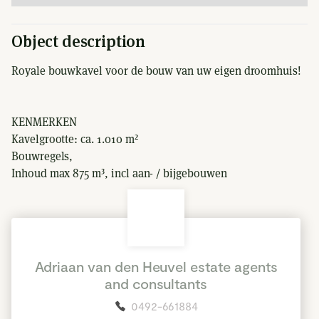
Object description
Royale bouwkavel voor de bouw van uw eigen droomhuis!
KENMERKEN
Kavelgrootte: ca. 1.010 m²
Bouwregels,
Inhoud max 875 m³, incl aan- / bijgebouwen
Sloop-bonus regel voor extra m³ inhoud
Read more
Goothoogte woning max 4,5 m / bijgebouw max 3 m
Carport / overkapping max 30 m²
Adriaan van den Heuvel estate agents
ALGEMEEN
and consultants
Royale bouwkavel gelegen in Ysselsteyn voor de bouw van
0492-661884
uw eigen droomhuis.