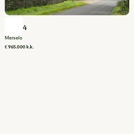
Beek 4
Merselo
€ 965.000 k.k.