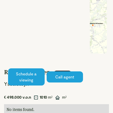
Rouwkuilenweg
Schedule a
Available
Call agent
viewing
Ysselsteyn
€ 498.000 v.o.n
1010
m²
m²
No items found.