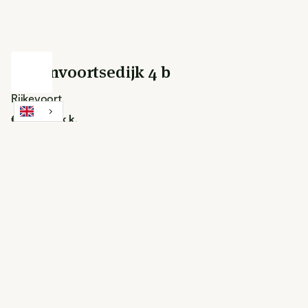
Papenvoortsedijk 4 b
Rijkevoort
€ 875,000 k.k.