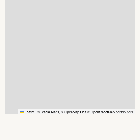
Leaflet
|
©
Stadia Maps
, ©
OpenMapTiles
©
OpenStreetMap
contributors