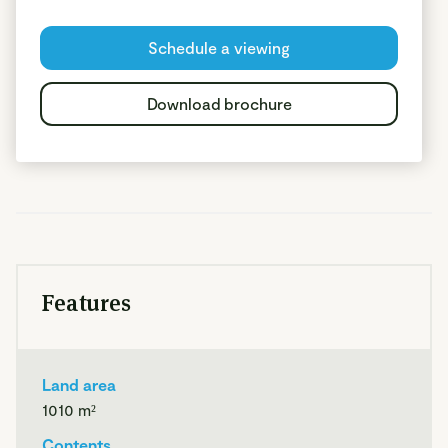
Schedule a viewing
De bouwkavel is gelegen op ca. 1,5 km van de dorpskern
van Ysselsteyn, waar men voor dagelijkse voorzieningen
Download brochure
terecht kan. Vrij en landelijk gelegen direct aan de rand van
natuurgebied "Rouwkuilen". Een ideale locatie voor
liefhebbers van natuur. Venray is gelegen op ca. 4,5
kilometer.
KADASTER
De kavel is kadastraal bekend als gemeente Venray, sectie
Features
N, nummer 2797 en groot: 1.010 m²
Land area
BESTEMMING
1010
m²
De bouwkavel is gelegen in het Bestemmingsplan:
"Rouwkuilenweg ong Ysselsteyn" en is vastgesteld door de
Contents