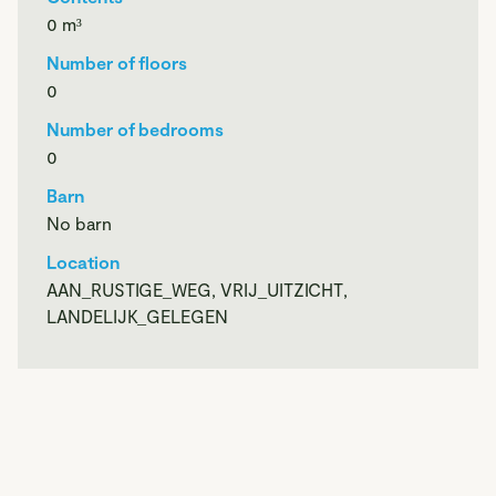
raad van de gemeente Venray op 19 april 2011
0
m³
Vigerende bestemming:
Number of floors
Het object heeft de bestemming: Wonen
0
Met aanduiding:
- Bouwvlak
Number of bedrooms
0
Gebruiksregels:
Barn
Aan huis gebonden beroep tot 40 m² (max. 70 m²)
No barn
Mantelzorgwoning tot 70 m² (mits medische indicatie)
Location
AAN_RUSTIGE_WEG, VRIJ_UITZICHT,
LANDELIJK_GELEGEN