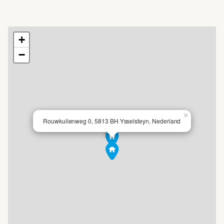
+
+
−
−
×
Rouwkuilenweg 0, 5813 BH Ysselsteyn, Nederland