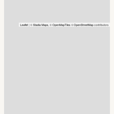
Leaflet
| ©
Stadia Maps
, ©
OpenMapTiles
©
OpenStreetMap
contributors