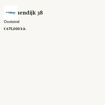
Groenendijk 38
Oosteind
€ 675,000 k.k.