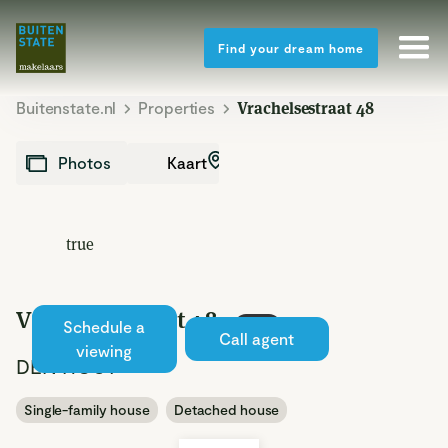
Find your dream home
Buitenstate.nl
Properties
Vrachelsestraat 48
Kaart
Photos
true
Vrachelsestraat 48
Schedule a
Sold
Call agent
viewing
DEN HOUT
Single-family house
Detached house