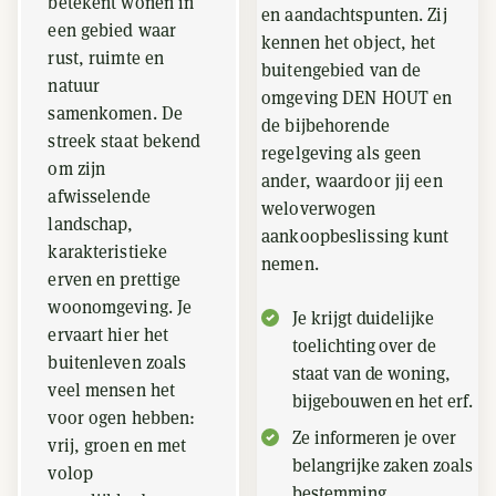
betekent wonen in
en aandachtspunten. Zij
een gebied waar
kennen het object, het
rust, ruimte en
buitengebied van de
natuur
omgeving DEN HOUT en
samenkomen. De
de bijbehorende
streek staat bekend
regelgeving als geen
om zijn
ander, waardoor jij een
afwisselende
weloverwogen
landschap,
aankoopbeslissing kunt
karakteristieke
nemen.
erven en prettige
woonomgeving. Je
Je krijgt duidelijke
ervaart hier het
toelichting over de
buitenleven zoals
staat van de woning,
veel mensen het
bijgebouwen en het erf.
voor ogen hebben:
Ze informeren je over
vrij, groen en met
belangrijke zaken zoals
volop
bestemming,