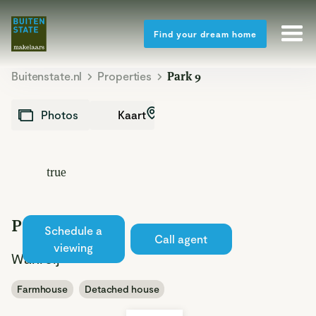
Find your dream home
Buitenstate.nl
Properties
Park 9
Kaart
Photos
true
Park 9
Schedule a
Sold
Call agent
viewing
Wanroij
Farmhouse
Detached house