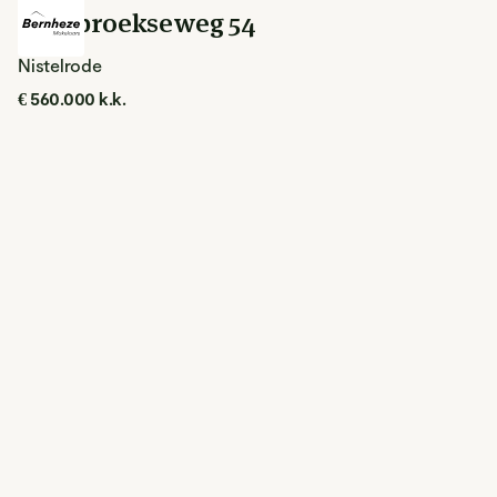
Loosbroekseweg 54
Nistelrode
€ 560.000 k.k.