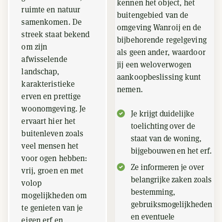
kennen het object, het
ruimte en natuur
buitengebied van de
samenkomen. De
omgeving Wanroij en de
streek staat bekend
bijbehorende regelgeving
om zijn
als geen ander, waardoor
afwisselende
jij een weloverwogen
landschap,
aankoopbeslissing kunt
karakteristieke
nemen.
erven en prettige
woonomgeving. Je
Je krijgt duidelijke
ervaart hier het
toelichting over de
buitenleven zoals
staat van de woning,
veel mensen het
bijgebouwen en het erf.
voor ogen hebben:
Ze informeren je over
vrij, groen en met
belangrijke zaken zoals
volop
bestemming,
mogelijkheden om
gebruiksmogelijkheden
te genieten van je
en eventuele
eigen erf en