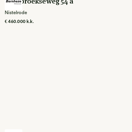
Loosbroekseweg 54 a
Nistelrode
€ 460.000 k.k.