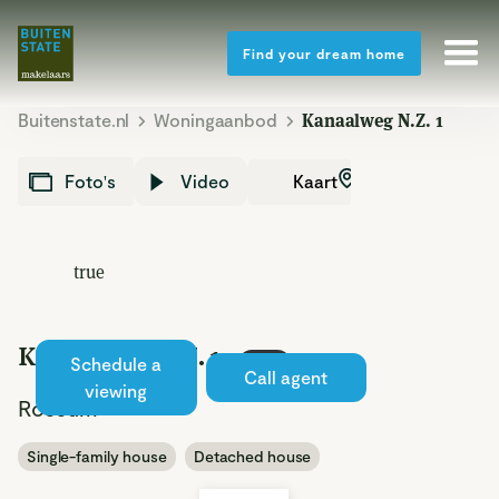
Find your dream home
Buitenstate.nl
Woningaanbod
Kanaalweg N.Z. 1
Kaart
Foto's
Video
true
Kanaalweg N.Z. 1
Schedule a
Sold
Call agent
viewing
Rossum
Single-family house
Detached house