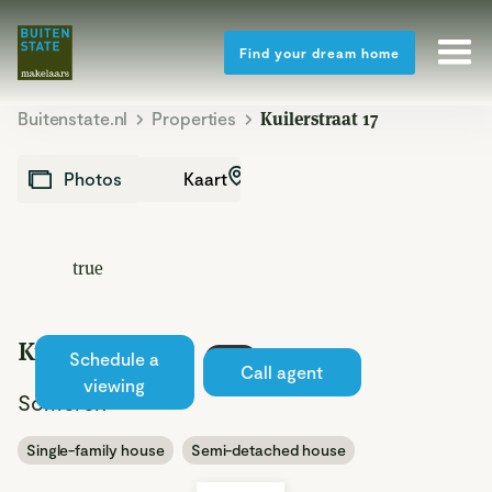
Find your dream home
Buitenstate.nl
Properties
Kuilerstraat 17
Kaart
Photos
true
Kuilerstraat 17
Schedule a
Sold
Call agent
viewing
Someren
Single-family house
Semi-detached house