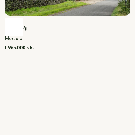
Beek 4
Merselo
€ 965.000 k.k.