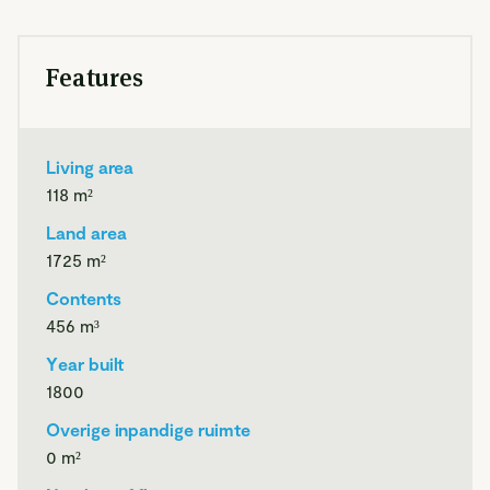
leefkeuken en een fijne woonkamer. Daarnaast vindt je
boven nog twee slaapkamers. Buiten begint eigenlijk een
Features
tweede leven. Er is privacy, ruimte, zon én schaduw. En dan
zijn er nog de extra percelen aan de overkant: ideaal voor
een moestuin, hobbydieren, een speelplek voor kinderen of
gewoon lekker wat eigen ruimte om je heen.
Living area
118
m²
Land area
De ligging is misschien wel het mooiste van alles. Rust,
1725
m²
natuur en historie komen hier samen. De woning is
Contents
onderdeel van de Diefdijklinie en gelegen in een Natura
456
m³
2000 gebied. Je woont landelijk en vrij, maar zeker niet
afgelegen. Leerdam en Schoonrewoerd liggen dichtbij en
Year built
ook de snelweg is in een paar minuten bereikbaar.
1800
Overige inpandige ruimte
0
m²