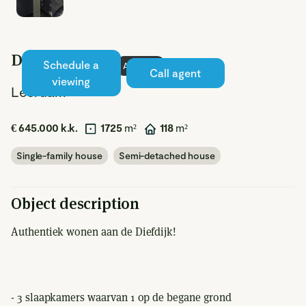
Diefdijk 44 b
Schedule a
Available
Call agent
viewing
Leerdam
€ 645.000 k.k.
1725
m²
118
m²
Single-family house
Semi-detached house
Object description
Authentiek wonen aan de Diefdijk!
- 3 slaapkamers waarvan 1 op de begane grond