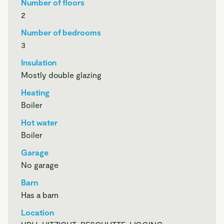
De bewoner aan het woord:
Number of floors
2
"Je leeft hier echt met de seizoenen. Bloesems in het
Number of bedrooms
voorjaar en in het najaar de appels en peren, prachtig
3
gebied om te wandelen en te fietsen… te genieten van de
natuur en de grote diversiteit aan vogels, het voelt alsof ik
Insulation
in mijn vakantiehuis ben gaan wonen. Je woont rustig, maar
Mostly double glazing
toch met reuring dichtbij. Binnen een aantal minuten zit je
Heating
op de snelweg, maar je hoort het niet, vlakbij de snelwegen
Boiler
naar Utrecht en Nieuwegein binnen 15 minuten bereikbaar,
je woont in het midden van het land. In de avond zie je hier
Hot water
nog de sterrenhemel en hoor je regelmatig de uilen. Je kan
Boiler
kiezen voor het dorpsleven van Schoonrewoerd of het
Garage
grotere Leerdam met een diversiteit aan winkels beide met
No garage
een authentiek centrum. Dit huis voelde vanaf het begin aan
als een warme deken.”
Barn
Has a barn
Location