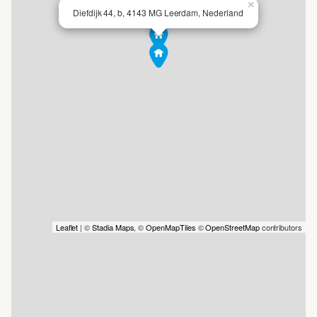
×
Diefdijk 44, b, 4143 MG Leerdam, Nederland
Buiten: ruime tuin rondom met veel privacy, terras met zitje
en eetgedeelte, vijver, overkapping voorzien van heaters,
schuur met overkapping, voldoende parkeergelegenheid op
eigen terrein, entree vanaf de dijk aan beide kanten, extra
percelen aan de overkant, perfect voor een moestuin,
hobbydieren, schapenwei of speelplek voor kinderen.
Goed om te weten:
Leaflet
| ©
Stadia Maps
, ©
OpenMapTiles
©
OpenStreetMap
contributors
- Cv-installatie vervangen in 2026
- Nieuwe vaatwasser aanwezig