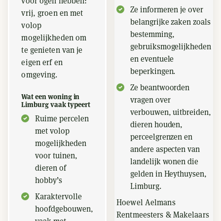
voor ogen hebben:
Ze informeren je over
vrij, groen en met
belangrijke zaken zoals
volop
bestemming,
mogelijkheden om
gebruiksmogelijkheden
te genieten van je
en eventuele
eigen erf en
beperkingen.
omgeving.
Ze beantwoorden
Wat een woning in
vragen over
Limburg vaak typeert
verbouwen, uitbreiden,
Ruime percelen
dieren houden,
met volop
perceelgrenzen en
mogelijkheden
andere aspecten van
voor tuinen,
landelijk wonen die
dieren of
gelden in Heythuysen,
hobby’s
Limburg.
Karaktervolle
Hoewel Aelmans
hoofdgebouwen,
Rentmeesters & Makelaars