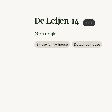
De Leijen 14
Sold
Gorredijk
Single-family house
Detached house