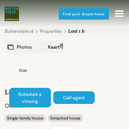
Find your dream home
Buitenstate.nl
Properties
Looi 1 b
Kaart
Photos
true
Looi 1 b
Schedule a
Sold
Call agent
viewing
Oeffelt
Single-family house
Detached house