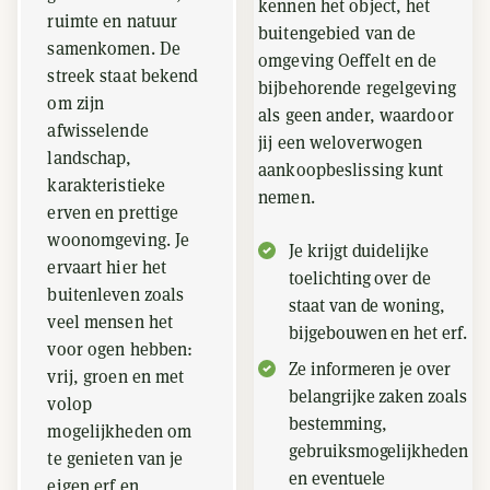
kennen het object, het
ruimte en natuur
buitengebied van de
samenkomen. De
omgeving Oeffelt en de
streek staat bekend
bijbehorende regelgeving
om zijn
als geen ander, waardoor
afwisselende
jij een weloverwogen
landschap,
aankoopbeslissing kunt
karakteristieke
nemen.
erven en prettige
woonomgeving. Je
Je krijgt duidelijke
ervaart hier het
toelichting over de
buitenleven zoals
staat van de woning,
veel mensen het
bijgebouwen en het erf.
voor ogen hebben:
Ze informeren je over
vrij, groen en met
belangrijke zaken zoals
volop
bestemming,
mogelijkheden om
gebruiksmogelijkheden
te genieten van je
en eventuele
eigen erf en