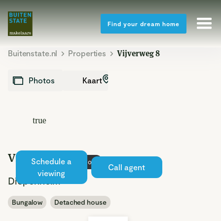
Find your dream home
Buitenstate.nl
Properties
Vijverweg 8
Kaart
Photos
true
Vijverweg 8
Schedule a
Sold
Call agent
viewing
Diepenheim
Bungalow
Detached house