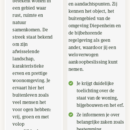
betekent wonen in
en aandachtspunten. Zij
een gebied waar
kennen het object, het
rust, ruimte en
buitengebied van de
natuur
omgeving Diepenheim en
samenkomen. De
de bijbehorende
streek staat bekend
regelgeving als geen
om zijn
ander, waardoor jij een
afwisselende
weloverwogen
landschap,
aankoopbeslissing kunt
karakteristieke
nemen.
erven en prettige
woonomgeving. Je
Je krijgt duidelijke
ervaart hier het
toelichting over de
buitenleven zoals
staat van de woning,
veel mensen het
bijgebouwen en het erf.
voor ogen hebben:
Ze informeren je over
vrij, groen en met
belangrijke zaken zoals
volop
bestemming,