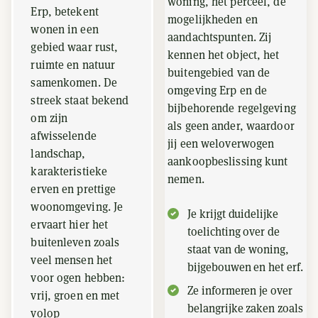
woning, het perceel, de
Erp, betekent
mogelijkheden en
wonen in een
aandachtspunten. Zij
gebied waar rust,
kennen het object, het
ruimte en natuur
buitengebied van de
samenkomen. De
omgeving Erp en de
streek staat bekend
bijbehorende regelgeving
om zijn
als geen ander, waardoor
afwisselende
jij een weloverwogen
landschap,
aankoopbeslissing kunt
karakteristieke
nemen.
erven en prettige
woonomgeving. Je
Je krijgt duidelijke
ervaart hier het
toelichting over de
buitenleven zoals
staat van de woning,
veel mensen het
bijgebouwen en het erf.
voor ogen hebben:
Ze informeren je over
vrij, groen en met
belangrijke zaken zoals
volop