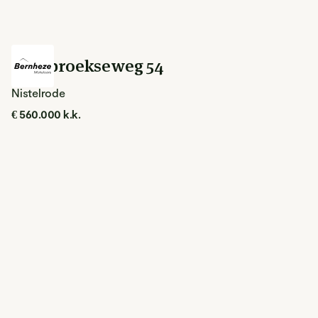
Loosbroekseweg 54
Nistelrode
€ 560.000 k.k.