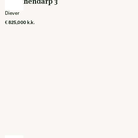
Tusschendarp 3
Diever
€ 825,000 k.k.