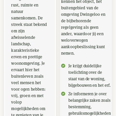
kennen het object, het
rust, ruimte en
buitengebied van de
natuur
omgeving Dwingeloo en
samenkomen. De
de bijbehorende
streek staat bekend
regelgeving als geen
om zijn
ander, waardoor jij een
afwisselende
weloverwogen
landschap,
aankoopbeslissing kunt
karakteristieke
nemen.
erven en prettige
woonomgeving. Je
Je krijgt duidelijke
ervaart hier het
toelichting over de
buitenleven zoals
staat van de woning,
veel mensen het
bijgebouwen en het erf.
voor ogen hebben:
Ze informeren je over
vrij, groen en met
belangrijke zaken zoals
volop
bestemming,
mogelijkheden om
gebruiksmogelijkheden
te genieten van je