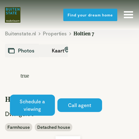
Find your dream home
Buitenstate.nl
Properties
Holtien 7
Kaart
Photos
true
Holtien 7
Schedule a
Sold
Call agent
viewing
Dwingeloo
Farmhouse
Detached house