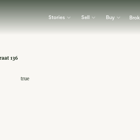
Stories
Sell
Buy
Brok
raat 136
true