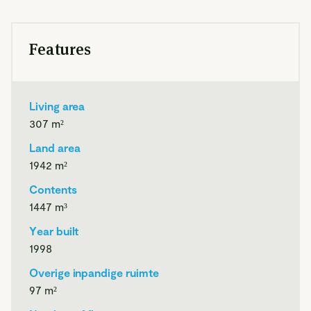
warmtepomp voor het zwembad, HR++ beglazing, 30
zonnepanelen dankzij een renovatie in 2020 gericht op
Features
energiebesparing.
Living area
Bovendien is deze woning ideaal voor gelijkvloers wonen:
307
m²
de royale slaapkamer met eigen badkamer ligt op de
begane grond. De serre met glazen wanden (voorzien van
Land area
zonnescherm en verlichting) maakt het mogelijk om tot laat
1942
m²
te genieten van lange zomeravonden. De inpandige garage,
Contents
bijkeuken en de multifunctionele ruimtes maken het plaatje
1447
m³
compleet.
Year built
1998
Overige inpandige ruimte
De globale indeling:
97
m²