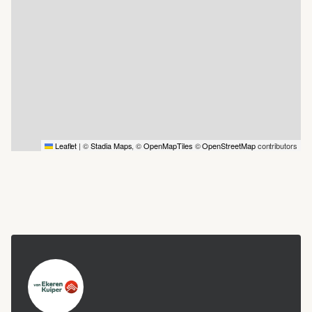
Leaflet
|
©
Stadia Maps
, ©
OpenMapTiles
©
OpenStreetMap
contributors