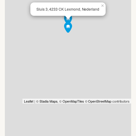
×
Sluis 3, 4233 CK Lexmond, Nederland
Tweede verdieping: overloop met cv-ketel en dakramen,
twee ruime slaapkamers beide voorzien bergruimte achter
de knieschotten.
Goed om te weten:
- Energielabel: A
Leaflet
| ©
Stadia Maps
, ©
OpenMapTiles
©
OpenStreetMap
contributors
- Woonoppervlakte: ca. 307 m²
- Perceeloppervlakte: ca. 1.942 m²