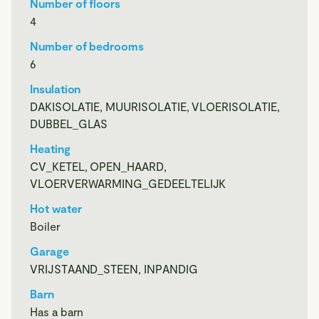
Number of floors
4
Souterrain: wellnessruimte met zwembad, relaxgedeelte,
Number of bedrooms
schuifdeuren naar terras, bar met spoelbak en biertap,
6
aparte douche en toilet, technische ruimte met sauna en
installaties, berging.
Insulation
DAKISOLATIE, MUURISOLATIE, VLOERISOLATIE,
DUBBEL_GLAS
Heating
Begane grond, entree, hal met trap naar souterrain, trap
CV_KETEL, OPEN_HAARD,
naar eerste verdieping, toilet met fonteintje, meterkast met
VLOERVERWARMING_GEDEELTELIJK
waterontharder, toegang tot inpandige garage, bijkeuken
met keukenblok, spoelbak en witgoedaansluitingen,
Hot water
woonkamer met open haard en karakteristieke deuren naar
Boiler
de eetkamer, woonkeuken met kookeiland,
Garage
combimagnetron, oven, inductiekookplaat, 2 koelkasten
VRIJSTAAND_STEEN, INPANDIG
waarvan één met vriesvak, vaatwasser en spoelbak,
slaapkamer met vaste kast, uitzicht op het achtergelegen
Barn
natuurgebied en badkamer en suite met dubbele wastafel
Has a barn