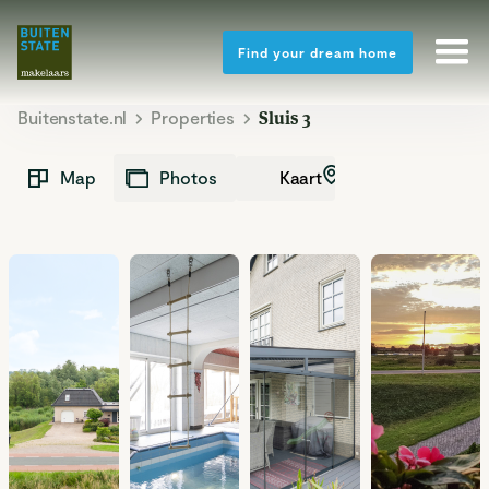
Find your dream home
Buitenstate.nl
Properties
Sluis 3
Kaart
Map
Photos