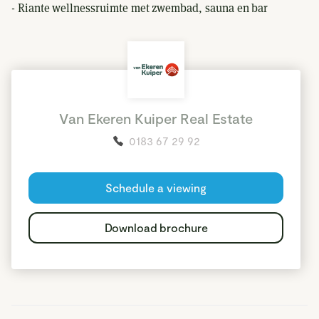
- Riante wellnessruimte met zwembad, sauna en bar
- Energiezuinig dankzij warmtepomp, HR++ glas en 30
Read more
zonnepanelen
- Ruime woonkeuken en slaap- én badkamer op de begane
grond
Van Ekeren Kuiper Real Estate
0183 67 29 92
Stap binnen in een wereld waar comfort en rust
Schedule a viewing
samenkomen. Hier woon je letterlijk aan de rand van het
natuurgebied én aan de rivier de Lek. Deze verrassend
Download brochure
ruime woning biedt niet alleen een schitterend vrij uitzicht
over natuurgebied, maar ook alle luxe die je je kunt
wensen. Van een eigen zwembad met sauna en relaxruimte
in het souterrain, tot een woonkeuken waar iedere
kookliefhebber zijn hart ophaalt. Alles is tot in de puntjes
verzorgd, met oog voor duurzaamheid. Denk aan een