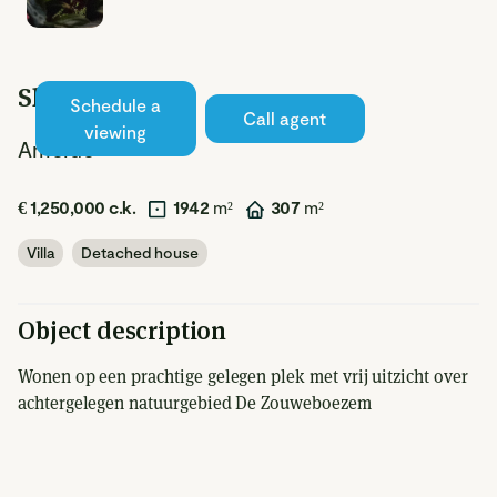
Sluis 3
Schedule a
Available
Call agent
viewing
Ameide
€ 1,250,000 c.k.
1942
m²
307
m²
Villa
Detached house
Object description
Wonen op een prachtige gelegen plek met vrij uitzicht over
achtergelegen natuurgebied De Zouweboezem