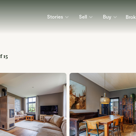
Stories
Sell
Buy
Brok
f 15