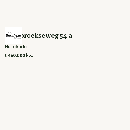
Loosbroekseweg 54 a
Nistelrode
€ 460.000 k.k.