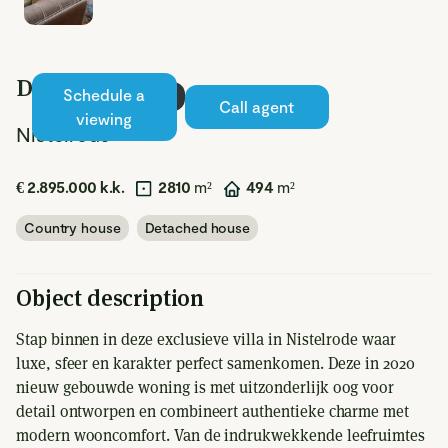
Delst 13
Schedule a
Available
Call agent
viewing
Nistelrode
€ 2.895.000 k.k.
2810
m²
494
m²
Country house
Detached house
Object description
Stap binnen in deze exclusieve villa in Nistelrode waar
luxe, sfeer en karakter perfect samenkomen. Deze in 2020
nieuw gebouwde woning is met uitzonderlijk oog voor
detail ontworpen en combineert authentieke charme met
modern wooncomfort. Van de indrukwekkende leefruimtes