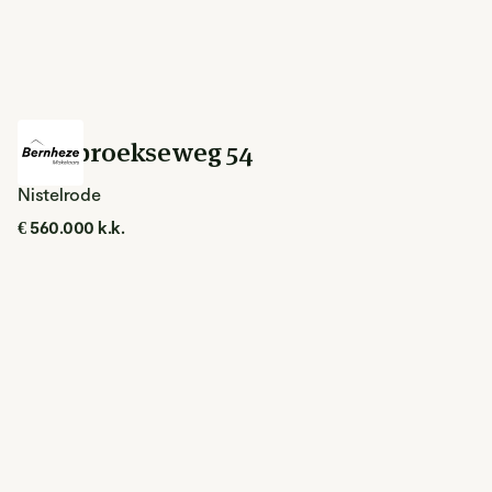
Loosbroekseweg 54
Nistelrode
€ 560.000 k.k.