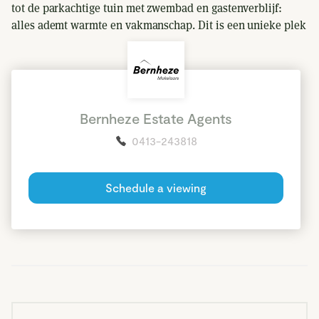
tot de parkachtige tuin met zwembad en gastenverblijf:
alles ademt warmte en vakmanschap. Dit is een unieke plek
voor woonbeleving op hoog niveau. Eindhoven, Den Bosch
Read more
en Nijmegen zijn binnen 25 autominuten bereikbaar.
Bernheze Estate Agents
Entree en eetkamer
0413-243818
De stijlvolle leefruimtes in deze villa lopen harmonieus in
elkaar over, terwijl iedere kamer een eigen karakter en
Schedule a viewing
kleurbeleving heeft. Je proeft de sfeer direct wanneer je de
ruime hal binnenloopt. Het hoge plafond, de hoge houten
deur en vide zorgen direct voor een luxe en ruimtelijk
gevoel. Vanuit hier gaan we door naar de charmante
eetkamer: deze voelt dankzij het indrukwekkende
panoramaraam als een verlengstuk van de tuin. Een
heerlijke plek om samen te genieten. De prachtige schouw
met gaskachel en authentieke sierornamenten aan het