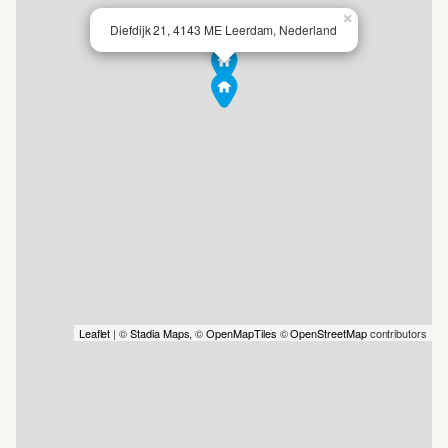
×
Diefdijk 21, 4143 ME Leerdam, Nederland
- De woonoppervlakte en overige metrages zijn bepaald op
basis van een afgeleide meetinstructie van NEN 2580
De omgeving:
Leerdam, gelegen aan de Linge in de gemeente
Vijfheerenlanden met ongeveer 21.000 inwoners. De stad
staat bekend als de Glasstad, met een rijke historie en het
Nationaal Glasmuseum als belangrijk cultureel middelpunt.
Naast winkels, supermarkten en gezellige
horecagelegenheden beschikt Leerdam over meerdere
Leaflet
| ©
Stadia Maps
, ©
OpenMapTiles
©
OpenStreetMap
contributors
basisscholen, een middelbare school en uitgebreide
sportfaciliteiten, zoals een zwembad, sportscholen en
sportverenigingen. Leerdam is uitstekend bereikbaar via de
A2 en A15 en heeft een treinstation met verbindingen naar