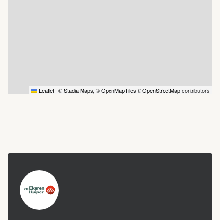
Leaflet
|
©
Stadia Maps
, ©
OpenMapTiles
©
OpenStreetMap
contributors