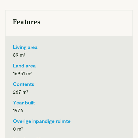
Juist daarom ligt de echte waarde van dit object vooral in de
locatie en de mogelijkheden die het perceel biedt. Voor wie
Features
groots durft te denken, is dit een buitenkans: renoveren,
opnieuw indelen of misschien zelfs kiezen voor sloop en
vervangende nieuwbouw. Met zoveel ruimte, een beschutte
ligging, volwassen groen en water op het perceel is dit een
Living area
plek waar je een droomhuis kunt realiseren op een manier
89
m²
die nog maar zelden te vinden is. Hier woon je straks niet
zomaar vrijstaand, maar echt op een verborgen plek
Land area
buitenaf, met alle rust en vrijheid om je heen. Ook de
16951
m²
woonomgeving maakt het plaatje compleet, met Leerdam
Contents
op korte afstand en alle dagelijkse voorzieningen, winkels,
267
m³
horeca en verbindingen binnen handbereik.
Year built
1976
Overige inpandige ruimte
Bouwmogelijkheden: ter plaatse van de huidige woning en
0
m²
de achtergelegen bijgebouwen bevindt zich een ruim