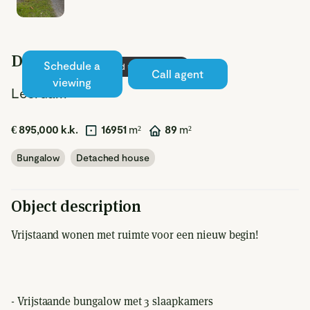
Diefdijk 21
Schedule a
Sold under reserve
Call agent
viewing
Leerdam
€ 895,000 k.k.
16951
m²
89
m²
Bungalow
Detached house
Object description
Vrijstaand wonen met ruimte voor een nieuw begin!
- Vrijstaande bungalow met 3 slaapkamers