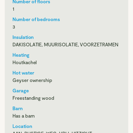
bouwvlak voor het bouwen van een woning en
Number of floors
bijgebouwen. Ter plaatse van het bouwvlak is bestemming
1
Wonen van toepassing. De aangrenzende percelen zijn
Number of bedrooms
respectievelijk Natuur en Agrarisch (met waarden). Voor
3
verdere info en regels ter plaatse, willen we ook verwijzen
naar www.omgevingsloket.nl
Insulation
DAKISOLATIE, MUURISOLATIE, VOORZETRAMEN
Heating
Houtkachel
De globale indeling:
Hot water
Geyser ownership
Garage
Begane grond, entree in de hal met meterkast, vanuit de hal
Freestanding wood
toegang tot de woonkamer, eenvoudige keuken centraal in
de woning, tussenhal met toiletruimte en badkamer, drie
Barn
slaapkamers aan de onderzijde van de bungalow, vanuit de
Has a barn
keuken en de tussenhal toegang tot de later aangebouwde
Location
serre, de serre vormt een fijne extra leefruimte met veel