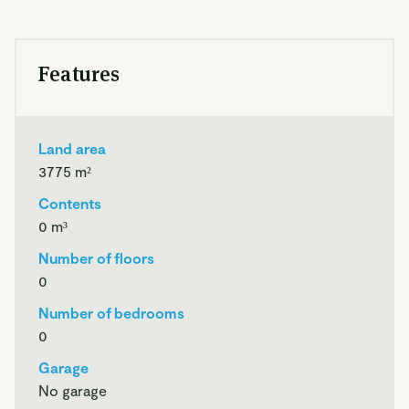
vastgelegd en mogen niet hoger zijn dan 6 en 9 meter.
• De woning moet een dak met een helling hebben tussen
de 45° en 60°. Mansardekappen zijn toegestaan met
Features
een dakhelling tot 70° voor het eerste dakvlak vanaf de
goot, en een helling tot 50° voor het aansluitende
dakvlak.
• De diepte van de woning mag niet meer dan 15 meter
Land area
bedragen.
3775
m²
• De breedte van de woning mag niet meer dan 8 meter
zijn.
Contents
• De totale inhoud van de woning mag niet meer dan 715
0
m³
m³ bedragen, dat is ca. 180 m² woonoppervlakte.
Number of floors
0
In het bestemmingsplan zijn regels voor bijgebouwen
opgenomen. De bijgebouwen mogen alleen worden
Number of bedrooms
gebouwd binnen het bouwvlak met de aanduiding
0
‘bijgebouwen’. Voor bijgebouwen zijn de regels als volgt:
Garage
• Er mag maximaal 60 m² aan bijgebouwen gerealiseerd
No garage
worden.