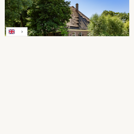
Weereweg 73
Lutjewinkel
€ 1.200.000 k.k.