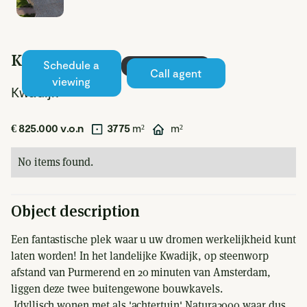
Kwadijk 139 a
Schedule a
Sold under reserve
Call agent
viewing
Kwadijk
€ 825.000 v.o.n
3775
m²
m²
No items found.
Object description
Een fantastische plek waar u uw dromen werkelijkheid kunt
laten worden! In het landelijke Kwadijk, op steenworp
afstand van Purmerend en 20 minuten van Amsterdam,
liggen deze twee buitengewone bouwkavels.
Idyllisch wonen met als 'achtertuin' Natura2000 waar dus