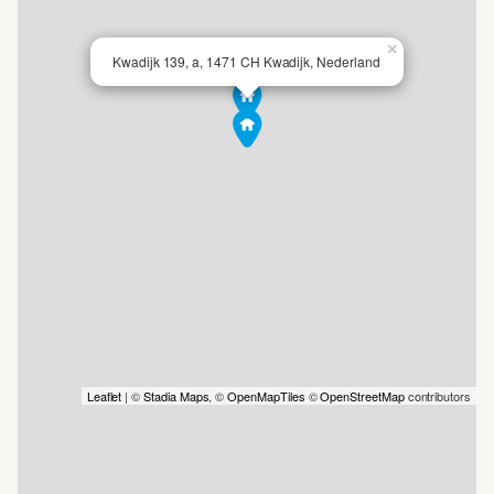
Zuiderzee speelde een belangrijke rol in de
bestaansgeschiedenis van de polder. De polder bestaat uit
×
Kwadijk 139, a, 1471 CH Kwadijk, Nederland
veenpolderlandschap met weinig tot geen opgaand groen
en heeft een veervormig patroon met ontginningssloten.
Respect voor het landschap
Bij ruimtelijke ontwikkelingen moeten de historische
verkavelingsstructuur en het bebouwingspatroon centraal
blijven staan. Het gebied wordt gekenmerkt door lange,
smalle kavels en boerderijen langs wegen en dijken.
Belangrijk is het behoud of herstel van de historische
verkavelings- en slotenpatronen, waarbij de schaal, richting
en specifieke watervormen gerespecteerd worden. Nieuwe
ontwikkelingen moeten passen binnen de lintenstructuur,
met behoud van het karakter van de linten, afwisselende
Leaflet
| ©
Stadia Maps
, ©
OpenMapTiles
©
OpenStreetMap
contributors
bebouwingstypen en zichtlijnen naar het landschap.
Omgeving