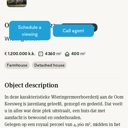
Oom Keesweg 23
Schedule a
Sold under reserve
Call agent
viewing
Wieringerwerf
€ 1.200.000 k.k.
4360
m²
400
m²
Farmhouse
Detached house
Object description
In deze karakteristieke Wieringermeerboerderij aan de Oom
Keesweg is jarenlang geleefd, gezorgd en gedeeld. Dat voelt
u in alles wat deze plek uitstraalt, een huis dat met
aandacht is bewoond en onderhouden.
Gelegen op een royaal perceel van 4.360 m², midden in het