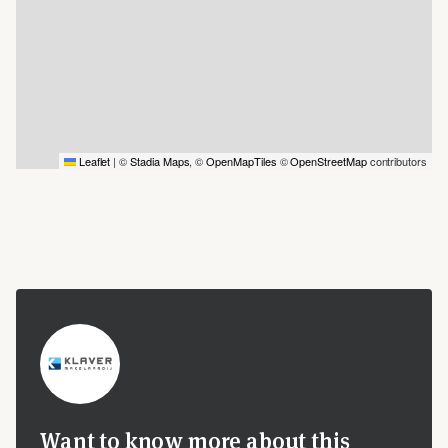
Leaflet
|
©
Stadia Maps
, ©
OpenMapTiles
©
OpenStreetMap
contributors
Want to know more about this