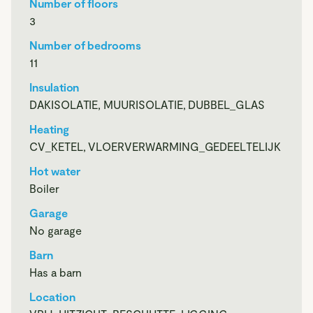
aanwezig. Dit biedt mogelijkheden voor dubbele bewoning,
Number of floors
een zelfstandige woonruimte of het combineren van wonen
3
en werken, zonder dat het ten koste gaat van privacy.
Number of bedrooms
Het geheel is een thuis dat meebeweegt met zijn bewoners.
11
Ruim, praktisch waar nodig en vooral prettig om in te
verblijven.
Insulation
DAKISOLATIE, MUURISOLATIE, DUBBEL_GLAS
Buiten
Heating
Rondom de boerderij strekt het erf zich uit als een
CV_KETEL, VLOERVERWARMING_GEDEELTELIJK
natuurlijke verlenging van het wonen. De woning ligt iets
verhoogd op een terp, wat het geheel een beschut en prettig
Hot water
gevoel geeft.
Boiler
De tuin is met zorg aangelegd en door de jaren heen
Garage
gegroeid. Er is ruimte om te zitten, te werken, te spelen of
No garage
simpelweg te genieten van de stilte.
Op het erf zijn diverse bijgebouwen, elk met een eigen
Barn
functie. De schuur heeft een werkruimte voor
Has a barn
houtbewerking, hier is ook ruimte voor opslag en het
Location
stallen van de fietsen. Het tuinhuis is gezellig ingericht en