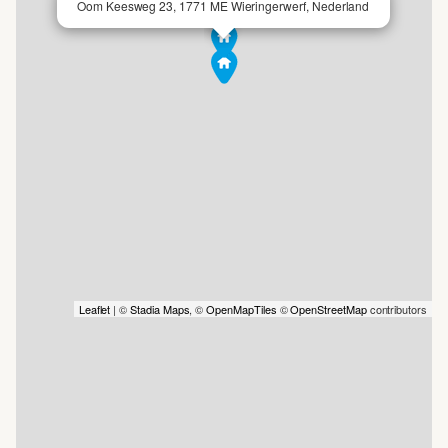
Oom Keesweg 23, 1771 ME Wieringerwerf, Nederland
aanvragen, tevens kunt u diverse aanvullende documenten
(onder andere NVM vragenlijst, kadastrale kaart,
berekening gebruiksoppervlakte & inhoud, bestemming,
enzovoort) downloaden via onze website (met een Klaver
Profiel).
Leaflet
| ©
Stadia Maps
, ©
OpenMapTiles
©
OpenStreetMap
contributors