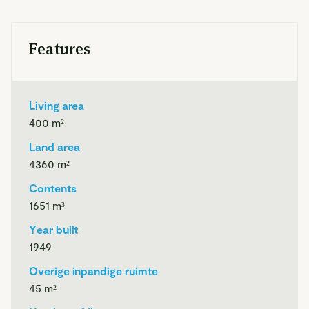
badkamer en één momenteel in gebruik als kantoor. Het
voorhuis is een woning op zich. Hier is een keuken en een
Features
woonkamer, een slaapkamer, een badkamer en een
trapopgang naar de eerste verdieping.
Op de eerste verdieping zet de ruimte zich voort in totaal 9
Living area
slaapkamers. Waarvan drie slaapkamers bij het voorhuis
400
m²
‘horen’. Dankzij de kapconstructie en de zichtbare houten
balken heeft deze verdieping een fijne en rustige sfeer. Er is
Land area
één separate badkamer aanwezig. De slaapkamer aan de
4360
m²
achterzijde van de woning is voorzien van een eigen
Contents
keukenblok en een badkamer. Via een vaste trap bereikt u
1651
m³
de zolderverdieping. De ruimte van 45 m² is ideaal als
berging, maar kan ook bij de woning worden betrokken
Year built
door het realiseren van een of meerdere slaapkamer(s).
1949
Overige inpandige ruimte
Zowel op de begane grond als op de eerste verdieping is
45
m²
tussen de boerderij en het voorhuis een brandmuur