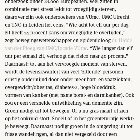
onderzoek onder 28.000 Europeanen. Veel zitten in
combinatie met stress leidt tot vroegtijdig sterven,
daarover zijn ook onderzoekers van VUmc, UMC Utrecht
en TNO in Leiden het eens. “Wie acht tot elf uur per dag
zit heeft 14 procent kans om vroegtijdig te overlijden,”
zegt bewegingswetenschapper en epidemioloog
dr. Hidde
van der Ploeg van UMC/locatie VUmc
. “Wie langer dan elf
uur per etmaal zit, verhoogt dat risico naar 40 procent.”
Daarnaast: tot aan het vervroegde moment van sterven,
wordt de levenskwaliteit van veel ’zittende’ personen
ernstig ondermijnd door onder meer hart- en vaatziekten,
overgewicht/obesitas, diabetes-2, hoge bloeddruk,
vormen van kanker (met name borst- en darmkanker). Ook
zou er een versnelde ontwikkeling van dementie zijn.
Groen nodigt uit tot bewegen. Of u nu gras maait of zich
op het onkruid stort. Snoeit of in het groentetuintje werkt:
je beweegt. Daarnaast nodigt groen in de omgeving uit tot
frisse wandelingen, al dan niet vergezeld door een