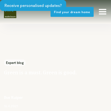
Receive personalised updates?
Find your dream home
Expert blog
Green is a must. Green is good.
Ilse Kuiper
16.4.2021